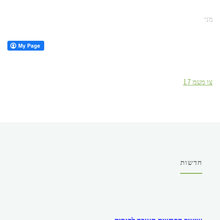
מני
צו מעמ 17
חדשות