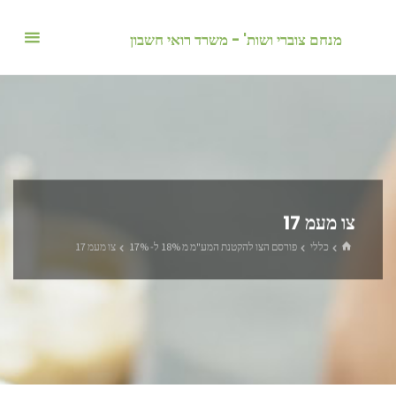
לגו
תוכן
מנחם צוברי ושות' - משרד רואי חשבון
צו מעמ 17
בית
כללי
פורסם הצו להקטנת המע"מ מ 18% ל- 17%
צו מעמ 17