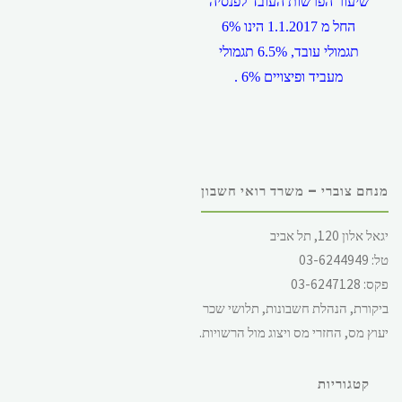
שיעור הפרשות העובד לפנסיה
החל מ 1.1.2017 הינו 6%
תגמולי עובד, 6.5% תגמולי
מעביד ופיצויים 6% .
מנחם צוברי – משרד רואי חשבון
שכר המינימום במשק, החל מ
יגאל אלון 120, תל אביב
1.12.2017 הינו 5,300 ש"ח
טל: 03-6244949
לחודש, ליום 244.62 ש"ח (
פקס: 03-6247128
עבור 5 ימי עבודה ) ולשעה
ביקורת, הנהלת חשבונות, תלושי שכר
28.49 ש"ח.
יעוץ מס, החזרי מס ויצוג מול הרשויות.
קטגוריות