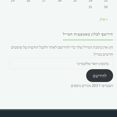
29
28
27
26
25
24
23
31
30
« אוק
הירשם לבלוג באמצעות המייל
הזן את כתובת המייל שלך כדי להירשם לאתר ולקבל הודעות על פוסטים
חדשים במייל.
כתובת
דואר
אלקטרוני
להירשם
הצטרפו ל 203 מנויים נוספים