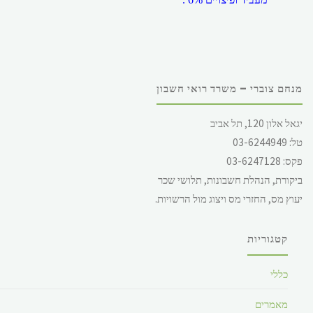
מנחם צוברי – משרד רואי חשבון
שכר המינימום במשק, החל מ
יגאל אלון 120, תל אביב
1.12.2017 הינו 5,300 ש"ח
טל: 03-6244949
לחודש, ליום 244.62 ש"ח (
פקס: 03-6247128
עבור 5 ימי עבודה ) ולשעה
ביקורת, הנהלת חשבונות, תלושי שכר
28.49 ש"ח.
יעוץ מס, החזרי מס ויצוג מול הרשויות.
קטגוריות
כללי
מאמרים