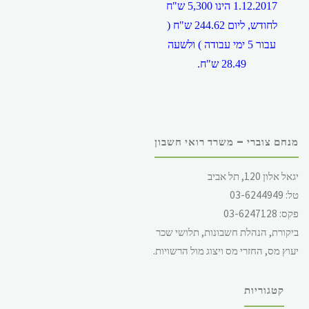
1.12.2017 הינו 5,300 ש"ח
לחודש, ליום 244.62 ש"ח (
עבור 5 ימי עבודה ) ולשעה
28.49 ש"ח.
מנחם צוברי – משרד רואי חשבון
שיעור הפרשות העובד לפנסיה
יגאל אלון 120, תל אביב
החל מ 1.1.2017 הינו 6%
טל: 03-6244949
תגמולי עובד, 6.5% תגמולי
פקס: 03-6247128
מעביד ופיצויים 6% .
ביקורת, הנהלת חשבונות, תלושי שכר
יעוץ מס, החזרי מס ויצוג מול הרשויות.
קטגוריות