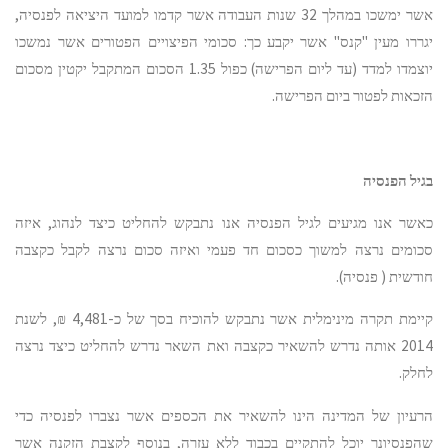
אשר ימשכו במהלך 32 שנות העבודה אשר קדמו למועד היציאה לפנסיה,
יגררו מעין "קנס" אשר יקבע כך: סכומי הפיצויים הפטורים אשר נמשכו
יוצמדו למדד (עד ליום הפרישה) כפול 1.35 הסכום המתקבל יקטין מסכום
הזכאות לפטור ביום הפרישה.
בגיל הפנסיה
כאשר אנו מגיעים לגיל הפנסיה אנו נתבקש להחליט כיצד לנהוג, איזה
סכומים נרצה למשוך כסכום חד פעמי ואיזה סכום נרצה לקבל כקצבה
חודשית ( פנסיה).
קיימת תקרה מינימלית אשר נתבקש להוכיח בסך של כ-4,481 ₪, לשנת
2014 אותה נדרש להשאיר כקצבה ואת השאר נדרש להחליט כיצד נרצה
לחלק.
הרעיון של המדינה הינו להשאיר את הכספים אשר נצברו לפנסיה כדי
שהפנסיונר יוכל להתקיים בכבוד ללא עזרה, בנוסף לקצבת הזקנה אשר