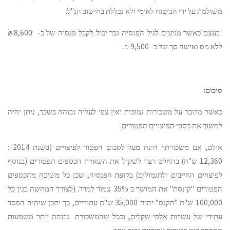
משולמת על ידי הביטוח לאומי ולא נכללת בחישוב הנ"ל.
בעצם כאשר מגיעים לגיל הפנסיה גבר יכול לקבל פנסיה של כ- 8,600 ₪
ללא מס ואישה סך של כ- 9,500 ₪.
סיכום:
כאשר מדובר על משכורות נמוכות ואין צפי לעליה גבוהה בשכר, ניתן יהיה
למשוך את כספי הפיצויים הפטורים.
אולם, אם משכורתך הינה מעל לסכום הפטור לפיצויים (בשנת 2014 :
12,360 ש"ח) בהחלט רצוי לשקול את השארת הכספים הפטורים (בנוסף
לפיצויים החייבים ולתגמולים) בקופת הפנסיה, שכן כל משיכה מהכספים
הפטורים "קונסת" את המושך ב 35% צמוד למדד. (לצורך המחשה בגין כל
100,000 ש"ח "הקנס" יהיה 35,000 ש"ח עתידיים, כך יתכן שיהיה הפסד
עתידי של עשרות אלפי שקלים, וככל שהמשכורת גבוהה יותר משמעות