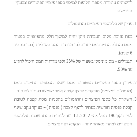
לרשותינו עומדות מספר חלופות למיסוי כספי פיצויי הפיטורים ומענקי
הפרישה:
פדיון של כל כספי הפיצויים והתגמולים:
בעת עזיבת מקום העבודה ניתן יהיה למשוך חלק מהפיצויים בפטור
ממס והחלק החייב במס יחוייב לפי מדרגות המס השוליות (בפריסה עד
6 שנים).
תגמולים – מס מינימלי בשעור של 35% ולפי מדרגות המס היכול להגיע
עד 50%.
פידיון כספי הפיצויים הפטורים ממס ושאר הכספים החייבים במס
(תגמולים ופיצויים) מופקדים לרצף קצבה אשר ישמשו בעתיד לפנסיה.
השארת כל כספי הפיצויים והתגמולים בתכניות מסוג קצבה לטובת
קבלת פנסיה חודשית בעתיד לרצף קצבה ( פנסיה ) – בעיקר עקב שינוי
לפי תיקון 190 החל מה- 1.1.2012. ועד לדחיית ההתחשבנות על כספי
הפיצויים למועד מאוחר יותר – הנקרא רצף פיצויים.