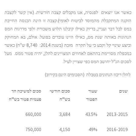
כאשר אנו יוצאים לפנסיה, אנו מקבלים קצבה חודשית. (אין קשר לקצבת
הזקנה המתקבלת מהמוסד לביטוח לאומי).קצבה זו הינה הכנסה החייבת
במס לכל דבר ועניין, בדיוק כאילו קיבלנו תלוש משכורת ולפי מדרגות המס
הנהוגות באותה שנת מס, כאילו היינו עובדים בפועל. אולם, בא המחוקק
וביצע שינוי קל וקבע כי על תקרה מזכה (בשנת 2014: 8,740 ש"ח) כאשר
במכפלה מסויימת בהתאם לאחוזים המצויינים להלן, יהיה פטור ממס. מעל
לסכום הנ"ל יחושב המס כפי שצויין לעיל.
להלן ריכוז הנתונים בטבלה (הסכומים הינם בקירוב)
שנים
שעור
סכום חודשי
סכום למשיכה חד
הפטור
בש"ח
פעמית פטור בש"ח
660,000
3,684
43.5%
2013-2015
750,000
4,150
49%
2016-2019