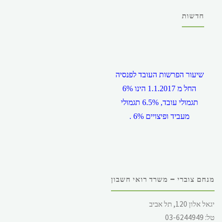
חדשות
שיעור הפרשות העובד לפנסיה
החל מ 1.1.2017 הינו 6%
תגמולי עובד, 6.5% תגמולי
מעביד ופיצויים 6% .
מנחם צוברי – משרד רואי חשבון
שכר המינימום במשק, החל מ
יגאל אלון 120, תל אביב
1.12.2017 הינו 5,300 ש"ח
טל: 03-6244949
לחודש, ליום 244.62 ש"ח (