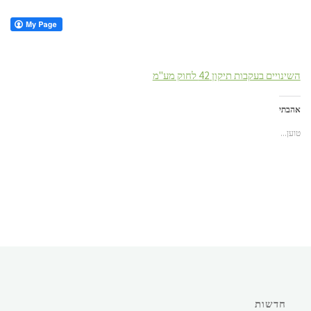
השינויים בעקבות תיקון 42 לחוק מע"מ
אהבתי
טוען...
חדשות