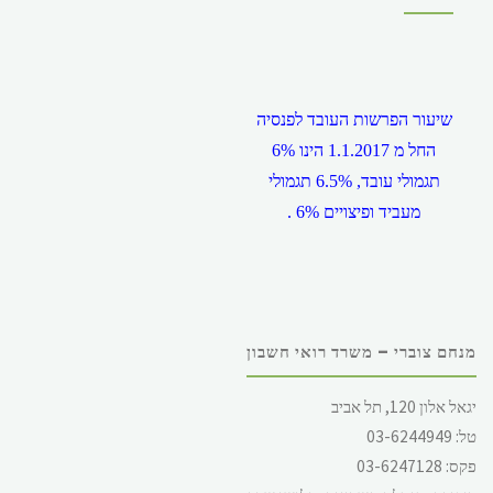
שיעור הפרשות העובד לפנסיה
החל מ 1.1.2017 הינו 6%
תגמולי עובד, 6.5% תגמולי
מעביד ופיצויים 6% .
מנחם צוברי – משרד רואי חשבון
שכר המינימום במשק, החל מ
יגאל אלון 120, תל אביב
1.12.2017 הינו 5,300 ש"ח
טל: 03-6244949
לחודש, ליום 244.62 ש"ח (
פקס: 03-6247128
עבור 5 ימי עבודה ) ולשעה