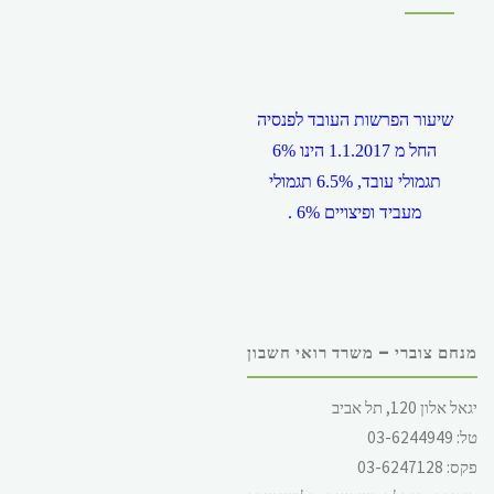
שיעור הפרשות העובד לפנסיה
החל מ 1.1.2017 הינו 6%
תגמולי עובד, 6.5% תגמולי
מעביד ופיצויים 6% .
מנחם צוברי – משרד רואי חשבון
שכר המינימום במשק, החל מ
יגאל אלון 120, תל אביב
1.12.2017 הינו 5,300 ש"ח
טל: 03-6244949
לחודש, ליום 244.62 ש"ח (
פקס: 03-6247128
עבור 5 ימי עבודה ) ולשעה