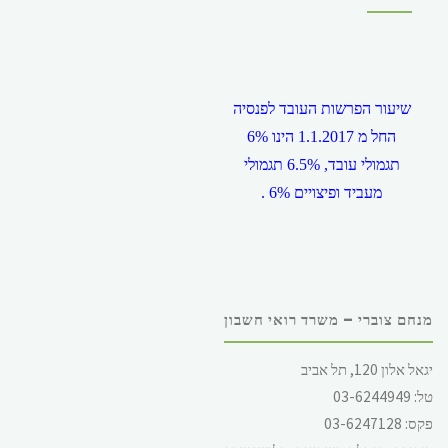
שיעור הפרשות העובד לפנסיה
החל מ 1.1.2017 הינו 6%
תגמולי עובד, 6.5% תגמולי
מעביד ופיצויים 6% .
מנחם צוברי – משרד רואי חשבון
שכר המינימום במשק, החל מ
יגאל אלון 120, תל אביב
1.12.2017 הינו 5,300 ש"ח
טל: 03-6244949
לחודש, ליום 244.62 ש"ח (
פקס: 03-6247128
עבור 5 ימי עבודה ) ולשעה