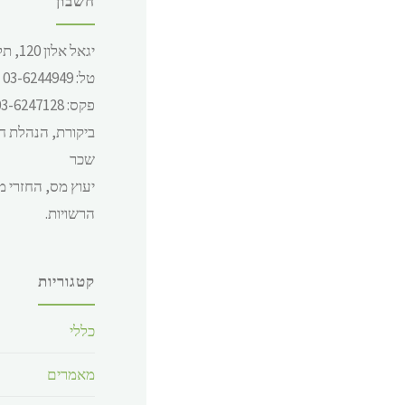
חשבון
עבור 5 ימי 
יגאל אלון 120, תל אביב
28.49 ש"ח.
טל: 03-6244949
פקס: 03-6247128
ביקורת, הנהלת ח
שכר
יעוץ מס, החזרי מס
הרשויות.
קטגוריות
כללי
מאמרים