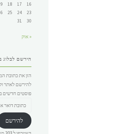
19
18
17
16
26
25
24
23
31
30
« אוק
הירשם לבלוג ב
הזן את כתובת המי
להירשם לאתר ול
פוסטים חדשים במ
כתובת
דואר
אלקטרוני
להירשם
הצטרפו ל 203 מנויים נוספים