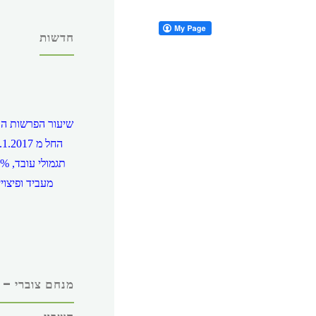
חדשות
שיעור הפרשות הע
מעביד ופיצויים %
מנחם צוברי – 
שכר המינימום במ