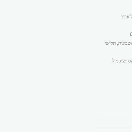
לחודש, ליום 244.62 ש"ח (
עבודה ) ולשעה
שבונות, תלושי
 ויצוג מול