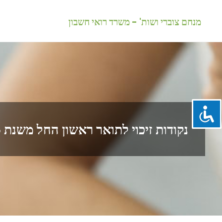
לגו
מנחם צוברי ושות' - משרד רואי חשבון
תוכן
נקודות זיכוי לתואר ראשון החל משנת 2008-טופס 119