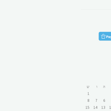
ה
ו
ש
1
8
7
6
15
14
13