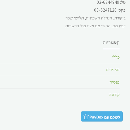
טל: 03-6244949
לחודש, ליום 244.62 ש"ח (
פקס: 03-6247128
עבור 5 ימי עבודה ) ולשעה
ביקורת, הנהלת חשבונות, תלושי שכר
28.49 ש"ח.
יעוץ מס, החזרי מס ויצוג מול הרשויות.
קטגוריות
כללי
מאמרים
פנסיה
קורונה