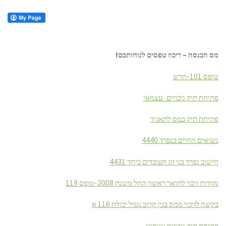
מס הכנסה – ריכוז טפסים לנוחותכם!
טופס 101-חדש
פתיחת תיק ניכויים_עצמאי
פתיחת תיק במס לתאגיד
נשואים החיים בנפרד 4440
חישוב נפרד בני זוג העובדים ביחד 4431
נקודות זיכוי לתואר ראשון החל משנת 2008-טופס 119
בקשה לזיכוי ממס בגין קרוב נטול יכולת 116 א
פתיחת תיק ניכויים
עצמאי