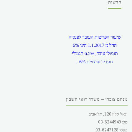
חדשות
שיעור הפרשות העובד לפנסיה
החל מ 1.1.2017 הינו 6%
תגמולי עובד, 6.5% תגמולי
מעביד ופיצויים 6% .
מנחם צוברי – משרד רואי חשבון
שכר המינימום במשק, החל מ
יגאל אלון 120, תל אביב
1.12.2017 הינו 5,300 ש"ח
טל: 03-6244949
לחודש, ליום 244.62 ש"ח (
פקס: 03-6247128
עבור 5 ימי עבודה ) ולשעה